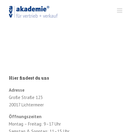
Zum
Inhalt
springen
Hier findest du uns
Adresse
Große Straße 123
20017 Lichtermeer
Öffnungszeiten
Montag – Freitag: 9–17 Uhr
Samstag & Sonntag: 11–15 Uhr