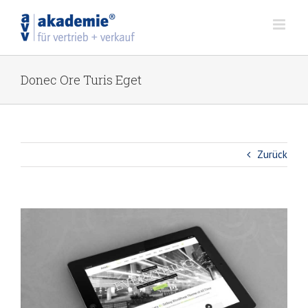
Zum
Inhalt
springen
Donec Ore Turis Eget
Zurück
View
Larger
Image