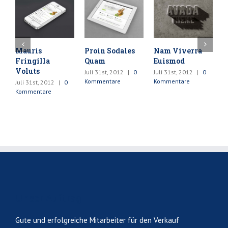
Mauris
Proin Sodales
Nam Viverra
C
Fringilla
Quam
Euismod
M
Voluts
Juli 31st, 2012
|
0
Juli 31st, 2012
|
0
J
Kommentare
Kommentare
K
Juli 31st, 2012
|
0
Kommentare
Unser Auftrag
Gute und erfolgreiche Mitarbeiter für den Verkauf