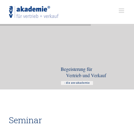
Zum
Inhalt
springen
Begeisterung für
Vertrieb und Verkauf
- die avv-akademie
Seminar